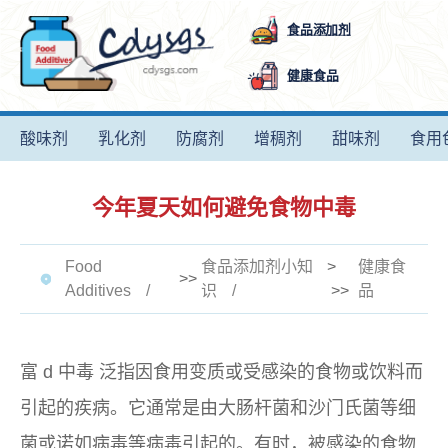
食品添加剂
健康食品
酸味剂
乳化剂
防腐剂
增稠剂
甜味剂
食用
今年夏天如何避免食物中毒
Food
食品添加剂小知
>
健康食
>>
Additives
识
>>
品
富
d 中毒
泛指因食用变质或受感染的食物或饮料而
引起的疾病。它通常是由大肠杆菌和沙门氏菌等细
菌或诺如病毒等病毒引起的。有时，被感染的食物