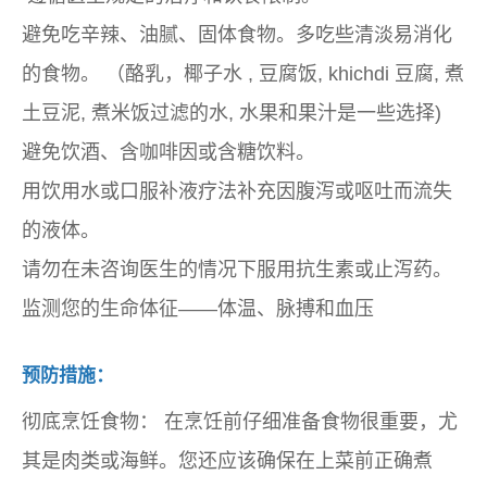
避免吃辛辣、油腻、固体食物。多吃些清淡易消化
的食物。 （酪乳，
椰子水
, 豆腐饭, khichdi 豆腐, 煮
土豆泥, 煮米饭过滤的水, 水果和果汁是一些选择)
避免饮酒、含咖啡因或含糖饮料。
用饮用水或口服补液疗法补充因腹泻或呕吐而流失
的液体。
请勿在未咨询医生的情况下服用抗生素或止泻药。
监测您的生命体征——体温、脉搏和血压
预防措施：
彻底烹饪食物：
在烹饪前仔细准备食物很重要，尤
其是肉类或海鲜。您还应该确保在上菜前正确煮