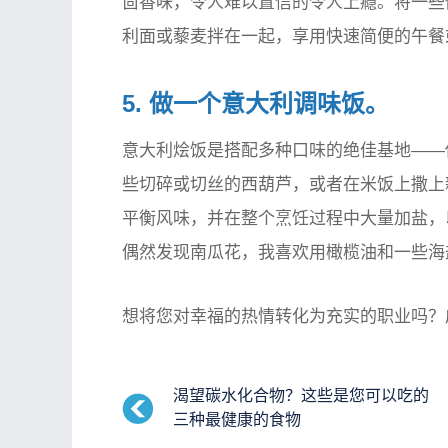
茴香味，令人难以置信的令人上瘾。将一些
利面或藜麦拌在一起，享用快速简便的午餐
5. 做一个意大利调味饭。
意大利烩饭是搭配多种口味的绝佳基地——
些切碎或切丝的西葫芦，或者在米饭上撒上
平衡风味，并在整个烹饪过程中大量加盐，
偶然发现南瓜花，我喜欢用橄榄油和一些海
想将您对幸福的热情转化为充实的职业吗？
渴望碳水化合物？这些是您可以吃的
三种最健康的食物