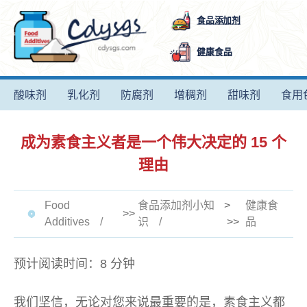
食品添加剂
健康食品
酸味剂
乳化剂
防腐剂
增稠剂
甜味剂
食用
成为素食主义者是一个伟大决定的 15 个
理由
Food
食品添加剂小知
>
健康食
>>
Additives
识
>>
品
预计阅读时间：8 分钟
我们坚信，无论对您来说最重要的是，素食主义都