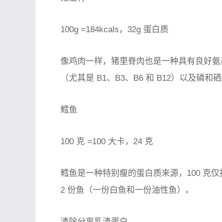
100g =184kcals，32g 蛋白质
像鸡肉一样，猪里脊肉也是一种具有良好氨
（尤其是 B1、B3、B6 和 B12）以及磷
鳕鱼
100 克 =100 大卡，24 克
鳕鱼是一种特别瘦的蛋白质来源，100 克仅提供
2 份鱼（一份白鱼和一份油性鱼）。
清除分离乳清蛋白