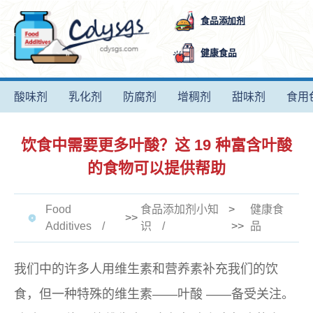
食品添加剂
健康食品
酸味剂
乳化剂
防腐剂
增稠剂
甜味剂
食用
饮食中需要更多叶酸？这 19 种富含叶酸
的食物可以提供帮助
Food
食品添加剂小知
>
健康食
>>
Additives
识
>>
品
我们中的许多人用维生素和营养素补充我们的饮
食，但一种特殊的维生素——
叶酸
——备受关注。