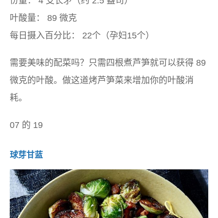
份量：
4 支长矛（约 2.5 盎司）
叶酸量：
89 微克
每日摄入百分比：
22个（孕妇15个）
需要美味的配菜吗？只需四根煮芦笋就可以获得 89
微克的叶酸。做这道烤芦笋菜来增加你的叶酸消
耗。
07 的 19
球芽甘蓝