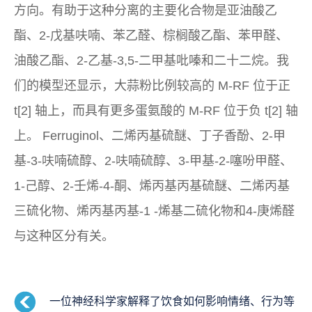
方向。有助于这种分离的主要化合物是亚油酸乙
酯、2-戊基呋喃、苯乙醛、棕榈酸乙酯、苯甲醛、
油酸乙酯、2-乙基-3,5-二甲基吡嗪和二十二烷。我
们的模型还显示，大蒜粉比例较高的 M-RF 位于正
t[2] 轴上，而具有更多蛋氨酸的 M-RF 位于负 t[2] 轴
上。 Ferruginol、二烯丙基硫醚、丁子香酚、2-甲
基-3-呋喃硫醇、2-呋喃硫醇、3-甲基-2-噻吩甲醛、
1-己醇、2-壬烯-4-酮、烯丙基丙基硫醚、二烯丙基
三硫化物、烯丙基丙基-1 -烯基二硫化物和4-庚烯醛
与这种区分有关。
一位神经科学家解释了饮食如何影响情绪、行为等