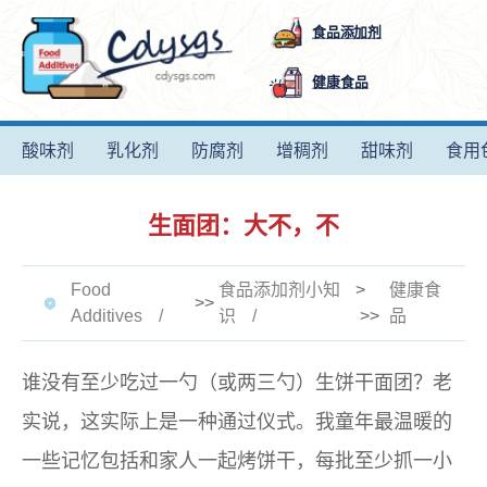
食品添加剂
健康食品
酸味剂
乳化剂
防腐剂
增稠剂
甜味剂
食用
生面团：大不，不
Food
食品添加剂小知
>
健康食
>>
Additives
识
>>
品
谁没有至少吃过一勺（或两三勺）生饼干面团？老
实说，这实际上是一种通过仪式。我童年最温暖的
一些记忆包括和家人一起烤饼干，每批至少抓一小