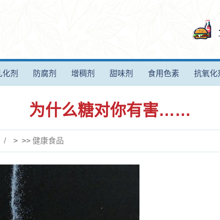
乳化剂
防腐剂
增稠剂
甜味剂
食用色素
抗氧化
为什么糖对你有害……
> >>
健康食品