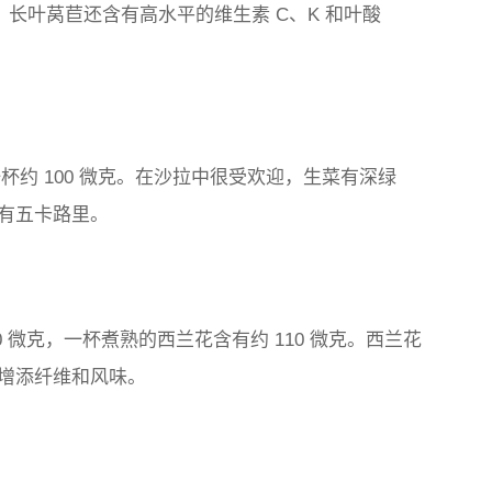
，长叶莴苣还含有高水平的维生素 C、K 和叶酸
杯约 100 微克。在沙拉中很受欢迎，生菜有深绿
有五卡路里。
 微克，一杯煮熟的西兰花含有约 110 微克。西兰花
增添纤维和风味。