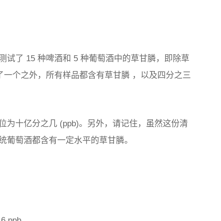
测试了 15 种啤酒和 5 种葡萄酒中的草甘膦，即除草
了一个之外，所有样品都含有草甘膦
，以及
四分之三
为十亿分之几 (ppb)。另外，请记住，虽然这份清
统葡萄酒都含有一定水平的草甘膦。
.6 ppb