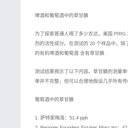
啤酒和葡萄酒中的草甘膦
为了探索普通人喝了多少农达，美国 PIRG 
剂的活性成分。在测试的 20 个样品中，
除
的有机啤酒和葡萄酒
含有草甘膦
.
测试结果揭示了以下内容。草甘膦的测量单位
单并不完整，但可以合理地假设几乎所有传
葡萄酒中的草甘膦
1. 萨特家梅洛：51.4 ppb
2. Beringer Founders Estates Moscato：42