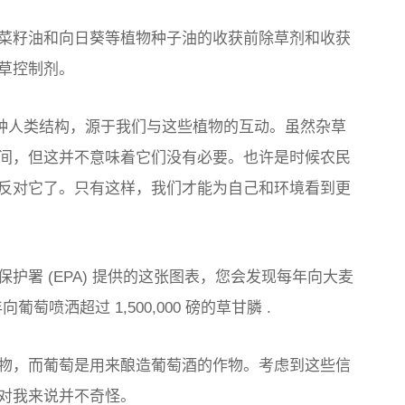
菜籽油和向日葵等植物种子油的收获前除草剂和收获
草控制剂。
一种人类结构，源于我们与这些植物的互动。虽然杂草
间，但这并不意味着它们没有必要。也许是时候农民
反对它了。只有这样，我们才能为自己和环境看到更
署 (EPA) 提供的这张图表，您会发现
每年向大麦
向葡萄喷洒超过 1,500,000 磅的草甘膦
.
物，而葡萄是用来酿造葡萄酒的作物。考虑到这些信
对我来说并不奇怪。