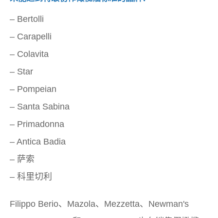
– Bertolli
– Carapelli
– Colavita
– Star
– Pompeian
– Santa Sabina
– Primadonna
– Antica Badia
– 萨索
– 科里切利
Filippo Berio、Mazola、Mezzetta、Newman's