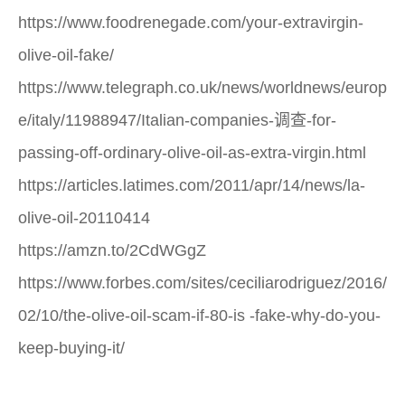
https://www.foodrenegade.com/your-extravirgin-
olive-oil-fake/
https://www.telegraph.co.uk/news/worldnews/europ
e/italy/11988947/Italian-companies-调查-for-
passing-off-ordinary-olive-oil-as-extra-virgin.html
https://articles.latimes.com/2011/apr/14/news/la-
olive-oil-20110414
https://amzn.to/2CdWGgZ
https://www.forbes.com/sites/ceciliarodriguez/2016/
02/10/the-olive-oil-scam-if-80-is -fake-why-do-you-
keep-buying-it/