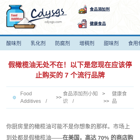
食品添加剂
健康食品
酸味剂
乳化剂
防腐剂
增稠剂
甜味剂
食用
假橄榄油无处不在！以下是您现在应该停
止购买的 7 个流行品牌
Food
食品添加剂小知
>
健康食
>>
Additives
识
>>
品
你厨房里的橄榄油可能不是你想象的那样。市场上
到处都是假橄榄油——
在美国，高达 70% 的商店购