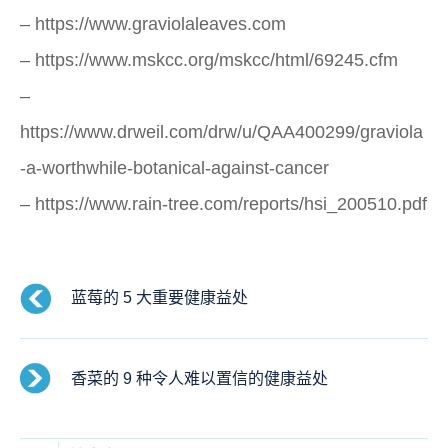
– https://www.graviolaleaves.com
– https://www.mskcc.org/mskcc/html/69245.cfm
–
https://www.drweil.com/drw/u/QAA400299/graviola
-a-worthwhile-botanical-against-cancer
– https://www.rain-tree.com/reports/hsi_200510.pdf
蓝莓的 5 大重要健康益处
香菜的 9 种令人难以置信的健康益处