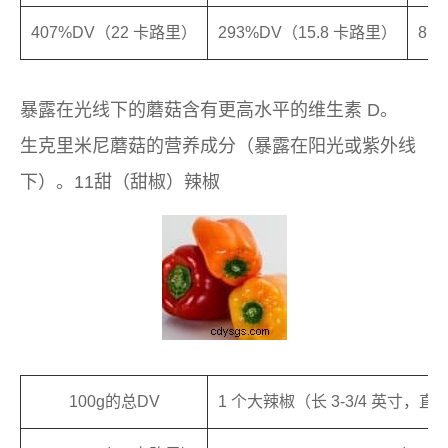
407%DV（22 卡路里）
293%DV（15.8 卡路里）
81
暴露在光线下的蘑菇含有更高水平的维生素 D。
生克里米尼蘑菇的营养成分（暴露在阳光或紫外线
下）。11甜（甜椒）辣椒
100g的总DV
1 个大辣椒（长 3-3/4 英寸，直径