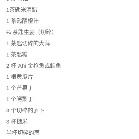
1茶匙米酒醋
1 茶匙酸橙汁
¼ 茶匙生姜（切碎）
1 茶匙切碎的大蒜
1 茶匙糖
2 杯 Ahi 金枪鱼或鲑鱼
1 根黄瓜片
1 个芒果丁
1 个鳄梨丁
3 个切碎的萝卜
3 杯糙米
半杯切碎的葱