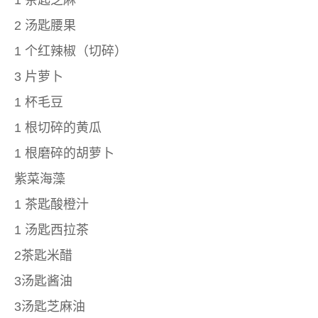
2 汤匙腰果
1 个红辣椒（切碎）
3 片萝卜
1 杯毛豆
1 根切碎的黄瓜
1 根磨碎的胡萝卜
紫菜海藻
1 茶匙酸橙汁
1 汤匙西拉茶
2茶匙米醋
3汤匙酱油
3汤匙芝麻油