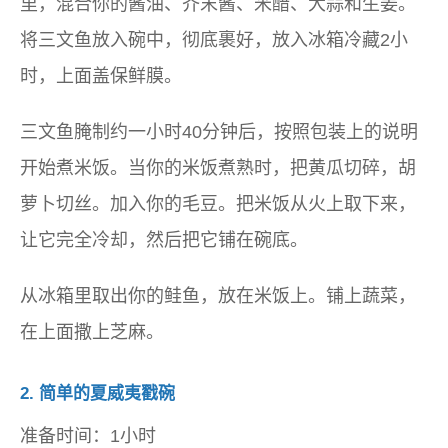
里，混合你的酱油、芥末酱、米醋、大蒜和生姜。
将三文鱼放入碗中，彻底裹好，放入冰箱冷藏2小
时，上面盖保鲜膜。
三文鱼腌制约一小时40分钟后，按照包装上的说明
开始煮米饭。当你的米饭煮熟时，把黄瓜切碎，胡
萝卜切丝。加入你的毛豆。把米饭从火上取下来，
让它完全冷却，然后把它铺在碗底。
从冰箱里取出你的鲑鱼，放在米饭上。铺上蔬菜，
在上面撒上芝麻。
2.
简单的夏威夷戳碗
准备时间：1小时