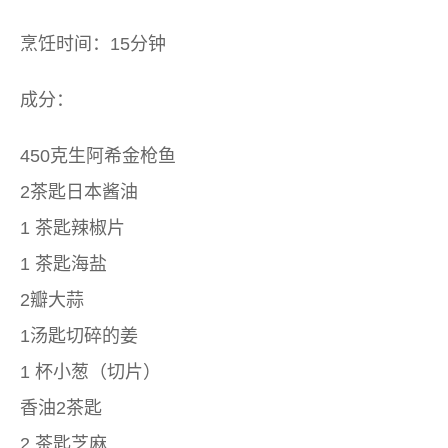
烹饪时间：15分钟
成分：
450克生阿希金枪鱼
2茶匙日本酱油
1 茶匙辣椒片
1 茶匙海盐
2瓣大蒜
1汤匙切碎的姜
1 杯小葱（切片）
香油2茶匙
2 茶匙芝麻