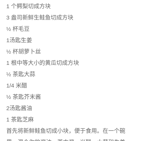
1 个鳄梨切成方块
3 盎司新鲜生鲑鱼切成方块
½ 杯毛豆
1汤匙生姜
½ 杯胡萝卜丝
1 根中等大小的黄瓜切成方块
½ 茶匙大蒜
1/4 米醋
½ 茶匙芥末酱
2汤匙酱油
1 茶匙芝麻
首先将新鲜鲑鱼切成小块，便于食用。在一个碗