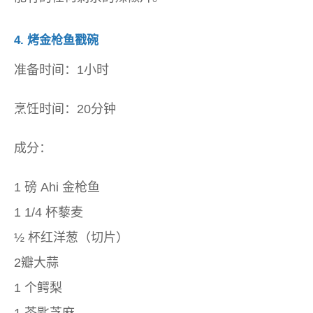
4.
烤金枪鱼戳碗
准备时间：1小时
烹饪时间：20分钟
成分：
1 磅 Ahi 金枪鱼
1 1/4 杯藜麦
½ 杯红洋葱（切片）
2瓣大蒜
1 个鳄梨
1 茶匙芝麻