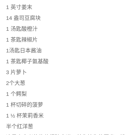
1 英寸姜末
14 盎司豆腐块
1 汤匙酸橙汁
1 茶匙辣椒片
1汤匙日本酱油
1 茶匙椰子氨基酸
3 片萝卜
2个大葱
1 个鳄梨
1 杯切碎的菠萝
1 ½ 杯茉莉香米
半个红洋葱