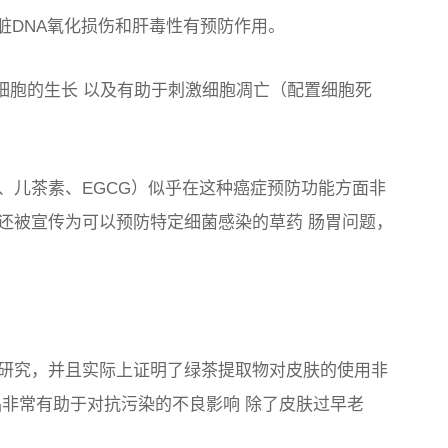
脏DNA氧化损伤和肝毒性有预防作用。
细胞的生长
以及有助于
刺激细胞凋亡（配置细胞死
、儿茶素、EGCG）似乎在这种癌症预防功能方面非
还被宣传为可以预防
特定细菌感染
的草药
肠胃问题，
研究，并且实际上证明了绿茶提取物
对皮肤的使用非
品非常有助于
对抗污染的不良影响
除了皮肤过早老