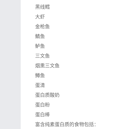
黑线鳕
大虾
金枪鱼
鲭鱼
鲈鱼
三文鱼
烟熏三文鱼
鳟鱼
蛋清
蛋白质酸奶
蛋白粉
蛋白棒
富含纯素蛋白质的食物包括：