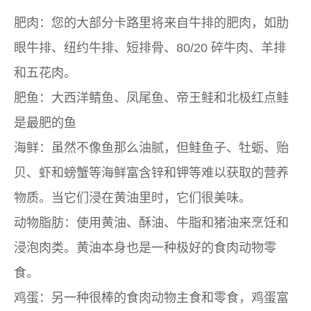
肥肉：您的大部分卡路里将来自牛排的肥肉，如肋
眼牛排、纽约牛排、短排骨、80/20 碎牛肉、羊排
和五花肉。
肥鱼：大西洋鲭鱼、凤尾鱼、帝王鲑和北极红点鲑
是最肥的鱼
海鲜：虽然不像鱼那么油腻，但鲑鱼子、牡蛎、贻
贝、虾和螃蟹等海鲜富含锌和钾等难以获取的营养
物质。当它们浸在黄油里时，它们很美味。
动物脂肪：使用黄油、酥油、牛脂和猪油来烹饪和
浸泡肉类。黄油本身也是一种极好的食肉动物零
食。
鸡蛋：另一种很棒的食肉动物主食和零食，鸡蛋富