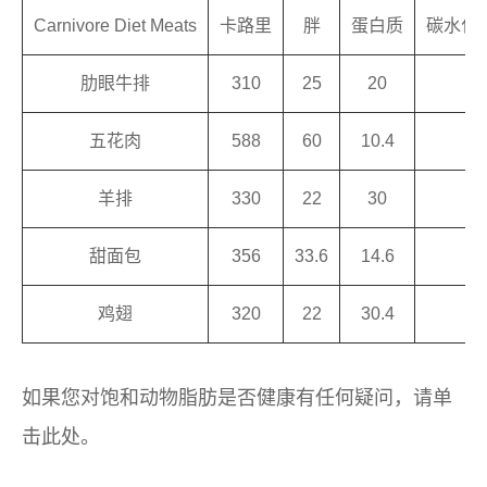
Carnivore Diet Meats
卡路里
胖
蛋白质
碳水化
肋眼牛排
310
25
20
o
五花肉
588
60
10.4
0
羊排
330
22
30
0
甜面包
356
33.6
14.6
0
鸡翅
320
22
30.4
0
如果您对饱和动物脂肪是否健康有任何疑问，请单
击此处。