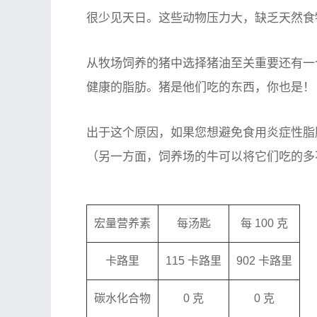
很少见天日。这些动物压力大，缺乏天然食物
从牧场饲养的猪中选择猪油至关重要还有一
健康的脂肪。猪是他们吃的东西，你也是！
出于这个原因，如果您想避免食用炎症性脂
（另一方面，饲养场的牛可以将它们吃的多
宏量营养素
每汤匙
每 100 克
卡路里
115 卡路里
902 卡路里
碳水化合物
0 克
0 克