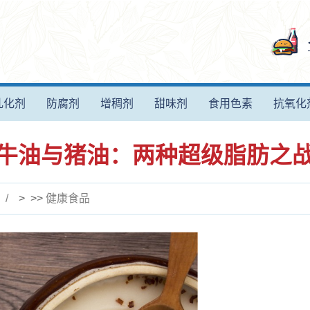
乳化剂
防腐剂
增稠剂
甜味剂
食用色素
抗氧化
牛油与猪油：两种超级脂肪之
> >>
健康食品