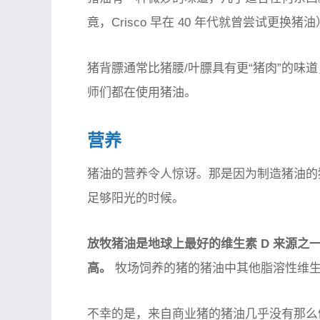
竟，Crisco 早在 40 年代就曾尝试更
猪背膘通常比猪腰/叶膘具有更“猪肉”的味
师们都在使用猪油。
营养
猪油的营养令人惊讶。那是因为制造猪油的
足够阳光的时候。
放牧猪油是地球上最好的维生素 D 来源之
高。
牧场饲养的猪的猪油中其他脂溶性维
不幸的是，来自商业猪的猪油几乎没有那么健