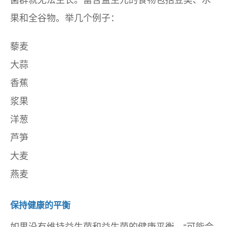
菌群就无法生长。富含益生元的食物包括豆类、水
果和全谷物。举几个例子：
藜麦
大蒜
香蕉
浆果
洋葱
芦笋
大麦
燕麦
保持健康的平衡