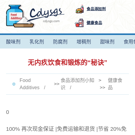
食品添加剂
健康食品
酸味剂
乳化剂
防腐剂
增稠剂
甜味剂
食用
无内疚饮食和锻炼的“秘诀”
Food
食品添加剂小知
>
健康食
>>
Additives
识
>>
品
0
100% 再次现金保证 |免费运输和退货 |节省 20%免