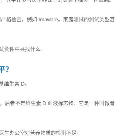
套件，其中许多与医生办公室的实验室抽签一样准确。
格检查，例如 Imaware。家庭测试的测试类型甚
试套件中寻找什么。
平？
基维生素 D。
试混淆，后者不是维生素 D 血液标志物：它是一种叫做骨
医生办公室对营养物质的检测不足。