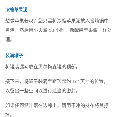
浓缩苹果泥
想做苹果酱吗？您只需将浓缩苹果泥放入慢炖锅中
煮沸，然后用小火煮 10 小时。像罐装苹果酱一样处
理。
装满罐子
将罐装漏斗放在贝尔梅森罐的顶部。
接下来，将罐子装满至距顶部约 1/2 英寸的位置，
以留出一些空间以进行适当的密封。
如果任何酱汁落在边缘上，请用干净的抹布将其擦
掉。