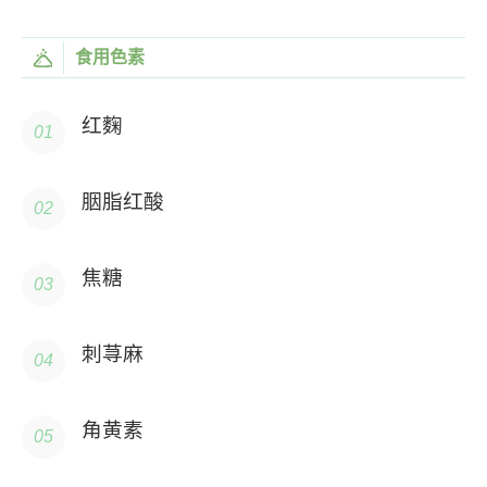
食用色素
红麴
胭脂红酸
焦糖
刺荨麻
角黄素