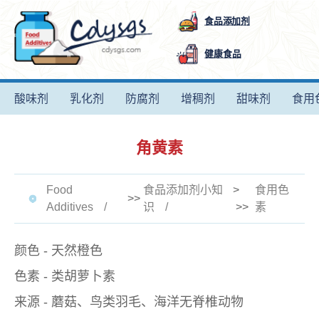
食品添加剂
健康食品
酸味剂
乳化剂
防腐剂
增稠剂
甜味剂
食用
角黄素
Food
食品添加剂小知
>
食用色
>>
Additives
识
>>
素
颜色 - 天然橙色
色素 - 类胡萝卜素
来源 - 蘑菇、鸟类羽毛、海洋无脊椎动物