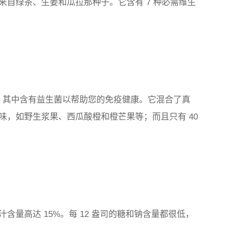
自绿茶、生姜和瓜拉那种子。它含有 7 种必需维生
苏打水，其中含有益生菌以帮助您的免疫健康。它混合了真
味，如野生浆果、西瓜酸橙和橙芒果等；而且只有 40
果汁含量高达 15%。每 12 盎司的糖和钠含量都很低，