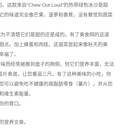
这款来自“Chew Out Loud”的热带绿色冰沙是甜
它的味道完全像芒果、菠萝和香蕉，没有察觉到蔬菜
为不清楚它们是甜的还是咸的。有了美食网的这道
甜点。加上蜂蜜和肉桂，这道菜尝起来像秋天的美
幸福了。
味而经常被推到盘子的两侧，但它们营养丰富，无法
的烧烤甘蓝片食谱，让您垂涎三尺。有了这种美味的小吃，你
您可以避免吃不健康的高脂肪零食（薯片），并从您
和维生素能量。
你的胃口。
的营养文章。