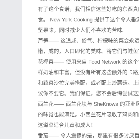
有了这个食谱，我们相信这些好吃的东西真
食。 New York Cooking 提供了
坚果味，同时减少人们不喜欢的苦味。
芦笋——
这道咸、俗气、柠檬味的菜会永远
嫩，咸的，入口即化的美味。将它们与鲑鱼
花椰菜——
使用来自 Food Networ
样奶油和丰富，但没有所有这些额外的卡路
和蔬菜沙拉完美搭配，或者配上炒蘑菇。上
议你不要它。我们保证，您不会后悔尝试这
西兰花——
西兰花块与 SheKnows 
的味觉也能满足。小西兰花片吸收了鸡肉和
这道菜适合儿童和成人！
番茄——
令人震惊的是，那里有很多讨厌番