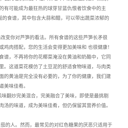
的有可能成为最狂热的球芽甘蓝仇恨者饮食中的主
这个令人垂涎的食谱，其中包含大蒜和醋，可以带出蔬菜浓郁的
改变你对芦笋的看法。所有食谱的这些芦笋长矛很
或鸡肉搭配，您的生活会变得更加美味
和
也很健康！
k 的这个食谱，不再将你的花椰菜淹没在黄油和奶酪中，它同
里。这道菜花模仿了土豆泥的舒适食物味道，与肉类
面的黄油是完全没有必要的，为了你的健康，我们建
道美味佳肴。
的亚洲风味翻炒完美混合，完美融合了美味，即使是最挑剔
肉汤的味道，成为美味佳肴，但仍保留其营养价值。
茄的人。然而，最常见的对红色糖果的厌恶只适用于