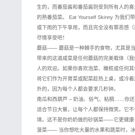
生的，而番茄酱和番茄酱则受到所有人的喜
的熟番茄菜。 Eat Yourself Skin
或下雨的下午享用，而且完全没有罪恶感（
尽情享受吧！
蘑菇——
蘑菇是一种棘手的食物，尤其是当你想
带来的这道咸菜是任何蘑菇的完美载体（我们也喜
人的欢迎。如果你喜欢泡菜、橄榄或任何其
将它们作为开胃菜或配菜趁热上桌，或冷着
外的，因为每个人都会要求几秒钟。
南瓜和西葫芦
– 奶油、俗气、粘稠……你还能
适合节日大餐，让每个人都保持微笑。它不
境。这不是你奶奶做的砂锅菜——它更健康
菠菜——
当你想吃大量的水果和蔬菜时，冰