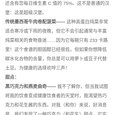
还含有您每日维生素 C 值的 75%。这不是普通的汉
堡：这是超级汉堡。
传统墨西哥牛肉卷配菠菜——
这种高蛋白炖菜非常
适合寒冷或下雨的夜晚，但它不会引起通常与丰富
炖菜相关的食物昏迷……因为它每碗只有 233 卡路
里！这个食谱的胆固醇已经很低，但如果你想降低
碳水化合物的含量，你总是可以用萝卜或豆子代替
土豆。为健康的选择欢呼三声！
甜点：
黑巧克力和燕麦曲奇——
我不了解你，但当我试图
将我的饮食变成健康饮食者的天堂时，我渴望热巧
克力和花生酱的东西。对我（和你）来说，好消息
是，我们发现了一种巧克力（和花生）甜点，它实