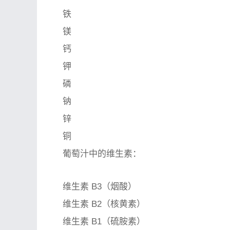
铁
镁
钙
钾
磷
钠
锌
铜
葡萄汁中的维生素：
维生素 B3（烟酸）
维生素 B2（核黄素）
维生素 B1（硫胺素）