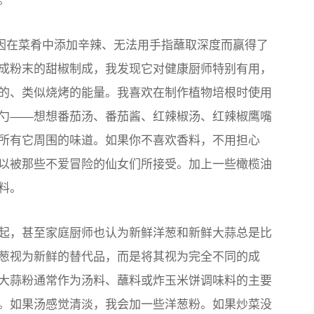
。
它因在菜肴中添加辛辣、无法用手指蘸取深度而赢得了
成粉末的甜椒制成，我发现它对健康厨师特别有用，
的、类似烧烤的能量。我喜欢在制作植物培根时使用
勺——想想番茄汤、番茄酱、红辣椒汤、红辣椒鹰嘴
所有它周围的味道。如果你不喜欢香料，不用担心
以被那些不爱冒险的仙女们所接受。加上一些橄榄油
料。
起，甚至家庭厨师也认为新鲜洋葱和新鲜大蒜总是比
葱视为新鲜的替代品，而是将其视为完全不同的成
大蒜粉通常作为汤料、蘸料或炸玉米饼调味料的主要
。如果汤感觉清淡，我会加一些洋葱粉。如果炒菜没