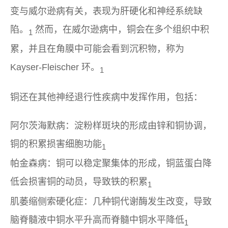
变与威尔逊病有关，表现为肝硬化和神经系统缺
陷。
然而，在威尔逊病中，铜会在多个组织中积
1
累，并且在角膜中可能会看到沉积物，称为
Kayser-Fleischer 环。
1
铜还在其他神经退行性疾病中发挥作用，包括：
阿尔茨海默病：淀粉样斑块的形成由锌和铜协调，
铜的积累损害细胞功能
1
帕金森病：铜可以稳定聚集体的形成，铜蓝蛋白降
低会损害铜的动员，导致铁的积累
1
肌萎缩侧索硬化症：几种铜代谢酶发生改变，导致
脑脊髓液中铜水平升高而脊髓中铜水平降低
1