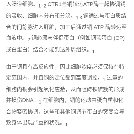
入肠道细胞。
,
CTR1与铜转运ATP酶一起协调铜
1
2
的吸收、细胞内分布和分泌。
铜通过与蛋白质结
1,3
合的门静脉进入肝脏，加工后通过铜 ATP 酶转运至
血液中。
铜必须与伴侣蛋白（例如铜蓝蛋白 (CP)
2
或白蛋白）结合才能到达外周组织。
1
由于铜具有高反应性，因此细胞浓度必须保持在特
定范围内，并且铜的定位受到高度调控。
过量的
1
细胞内铜会引起氧化应激，从而阻碍铁硫簇的形成
并损伤DNA。
在细胞内，铜的运动由蛋白质和化
1
合物紧密协调，这些和其他铜调节蛋白的突变会导
致身体出现严重的状况。
1