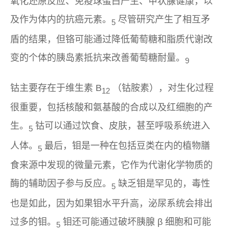
氧化还原反应、免疫球蛋白产生、甲状腺健康，以
及作为体内的抗癌元素。
尽管研究产生了相互矛
5
盾的结果，但铬可能通过降低葡萄糖和脂质代谢改
变的个体的胰岛素抵抗来改善葡萄糖耐量。
9
钴主要存在于维生素 B
（钴胺素），对生化过程
12
很重要，包括核酸和氨基酸的合成以及红细胞的产
生。
钴可以通过饮食、皮肤，甚至呼吸系统进入
5
人体。
最后，钼是一种在包括豆类在内的植物膳
5
食来源中发现的微量元素，它作为代谢化学物质的
酶的辅助因子参与反应。
缺乏钼是罕见的，毒性
5
也是如此，因为如果钼水平升高，泌尿系统会排出
过多的钼。
钼还可能通过破坏胰腺 β 细胞和可能
5