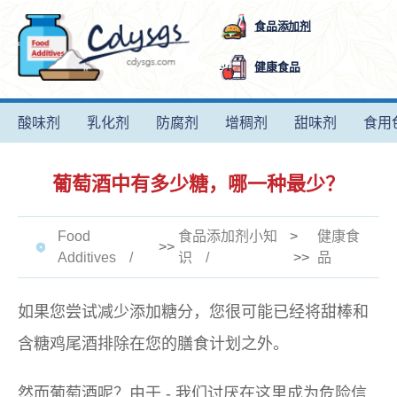
食品添加剂
健康食品
酸味剂
乳化剂
防腐剂
增稠剂
甜味剂
食用
葡萄酒中有多少糖，哪一种最少？
Food
食品添加剂小知
>
健康食
>>
Additives
识
>>
品
如果您尝试减少添加糖分，您很可能已经将甜棒和
含糖鸡尾酒排除在您的膳食计划之外。
然而葡萄酒呢？由于 - 我们讨厌在这里成为危险信