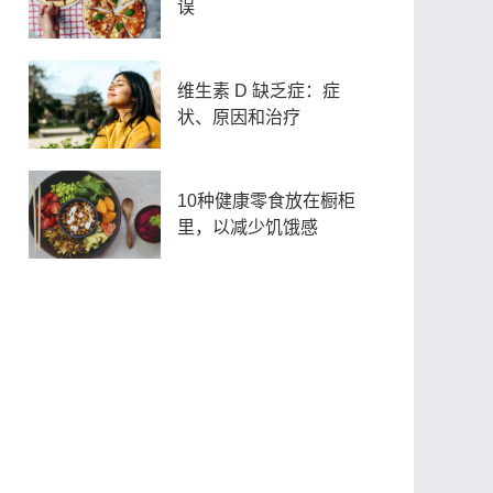
误
维生素 D 缺乏症：症
状、原因和治疗
10种健康零食放在橱柜
里，以减少饥饿感