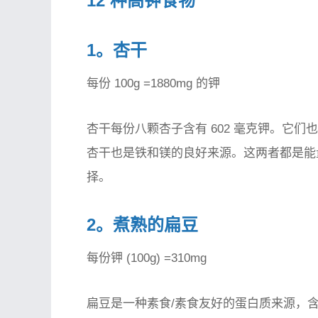
12 种高钾食物
1。杏干
每份 100g =1880mg 的钾
杏干每份八颗杏子含有 602 毫克钾。它
杏干也是铁和镁的良好来源。这两者都是能
择。
2。煮熟的扁豆
每份钾 (100g) =310mg
扁豆是一种素食/素食友好的蛋白质来源，含有