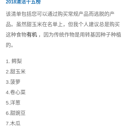
2018清洁十五榜
该清单包括您可以通过购买常规产品而逃脱的产
品。虽然甜玉米在名单上，但我个人建议总是购买
这种食物
有机
，因为传统作物是用转基因种子种植
的。
1. 鳄梨
2.甜玉米
3.菠萝
4.卷心菜
5.洋葱
6.甜豌豆
7.木瓜