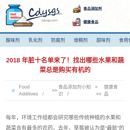
食品添加剂
健康食品
酸味剂
乳化剂
防腐剂
增稠剂
甜味剂
食用
2018 年脏十名单来了！找出哪些水果和蔬
菜总是购买有机的
Food
食品添加剂小知
>
健康食
>>
Additives
识
>>
品
每年，环境工作组都会研究哪些传统种植的水果和
蔬菜含有最多的农药。去年，草莓被认为是“最脏”的