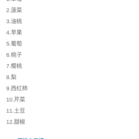
2.菠菜
3.油桃
4.苹果
5.葡萄
6.桃子
7.樱桃
8.梨
9.西红柿
10.芹菜
11.土豆
12.甜椒