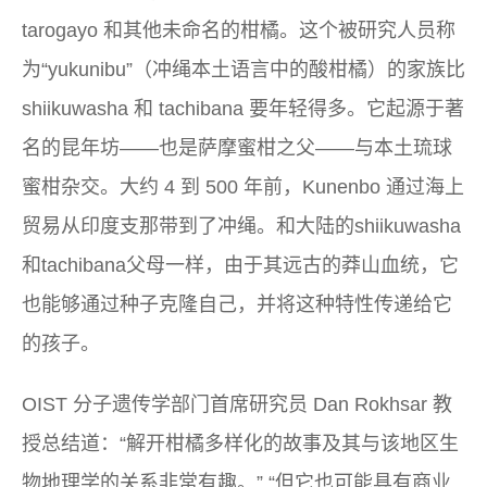
tarogayo 和其他未命名的柑橘。这个被研究人员称
为“yukunibu”（冲绳本土语言中的酸柑橘）的家族比
shiikuwasha 和 tachibana 要年轻得多。它起源于著
名的昆年坊——也是萨摩蜜柑之父——与本土琉球
蜜柑杂交。大约 4 到 500 年前，Kunenbo 通过海上
贸易从印度支那带到了冲绳。和大陆的shiikuwasha
和tachibana父母一样，由于其远古的莽山血统，它
也能够通过种子克隆自己，并将这种特性传递给它
的孩子。
OIST 分子遗传学部门首席研究员 Dan Rokhsar 教
授总结道：“解开柑橘多样化的故事及其与该地区生
物地理学的关系非常有趣。” “但它也可能具有商业