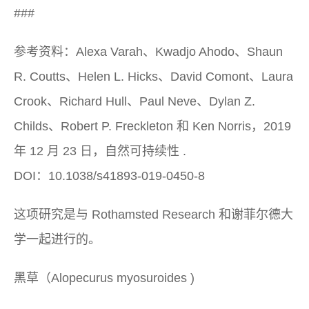
###
参考资料：Alexa Varah、Kwadjo Ahodo、Shaun
R. Coutts、Helen L. Hicks、David Comont、Laura
Crook、Richard Hull、Paul Neve、Dylan Z.
Childs、Robert P. Freckleton 和 Ken Norris，2019
年 12 月 23 日，
自然可持续性
.
DOI：10.1038/s41893-019-0450-8
这项研究是与 Rothamsted Research 和谢菲尔德大
学一起进行的。
黑草（
Alopecurus myosuroides
)