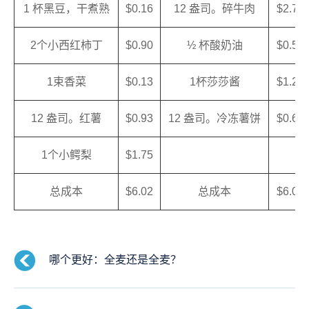
1 杯黑豆，干煮熟
$0.16
12 盎司。碎牛肉
$2.75
2个小西红柿丁
$0.90
½ 杯酸奶油
$0.55
1束香菜
$0.13
1杯莎莎酱
$1.20
12 盎司。红薯
$0.93
12 盎司。冷冻薯饼
$0.60
1个小鳄梨
$1.75
总成本
$6.02
总成本
$6.08
哪个更好：全麦还是全麦？