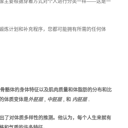
像主要根据穿着方式对个人进行分类一样——这是一
锻炼计划和补充程序，您都可能拥有所需的任何体
于骨骼体的身体特征以及肌肉质量和体脂肪的分布和比
的体质变体是
外胚层
,
中胚层
, 和
内胚层
.
首次提出了对体质多样性的推测。他认为，每个人生来就有
格和气质的许多特征。