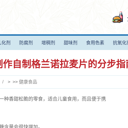
乳化剂
防腐剂
增稠剂
甜味剂
食用色素
抗氧化
制作自制格兰诺拉麦片的分步指
> >>
健康食品
一种香甜松脆的零食，适合儿童食用，而且便于携
糖含量会很快增加。