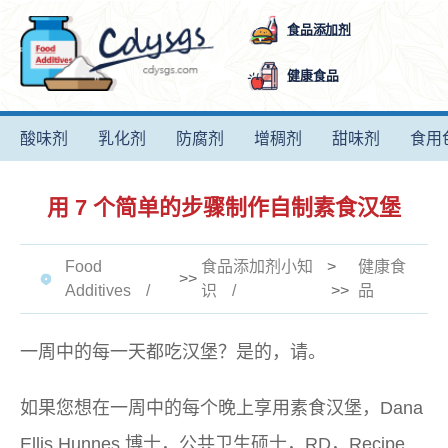
食品添加剂
健康食品
酸味剂
乳化剂
防腐剂
增稠剂
甜味剂
食用
用 7 个简单的步骤制作自制素食汉堡
Food
食品添加剂小知
>
健康食
>>
Additives
识
>>
品
一周中的每一天都吃汉堡？是的，请。
如果您想在一周中的每个晚上享用素食汉堡，Dana
Ellis Hunnes 博士，公共卫生硕士，RD，
Recipe