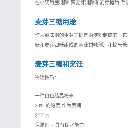
在小肠酶蔗糖酶-异麦芽糖酶和麦芽糖酶-葡
麦芽三糖用途
作为甜味剂的麦芽三糖是由淀粉制成的。它
糖和麦芽四糖组成的商业甜味剂）和
糙米糖
麦芽三糖和烹饪
物理性质：
一种白色结晶
粉末
30% 的甜度
作为蔗糖
溶于水
保湿剂
– 具有保水能力