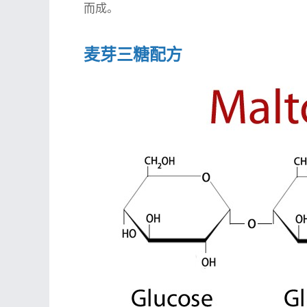
而成。
麦芽三糖配方