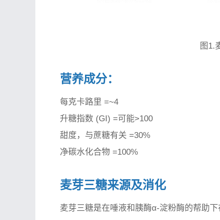
图1
营养成分：
每克卡路里 =~4
升糖指数 (GI) =可能>100
甜度，与蔗糖有关 =30%
净碳水化合物 =100%
麦芽三糖来源及消化
麦芽三糖是在唾液和胰酶α-淀粉酶的帮助