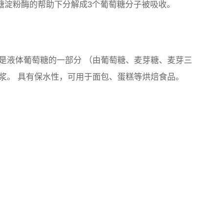
糖淀粉酶的帮助下分解成3个葡萄糖分子被吸收。
是
液体葡萄糖
的一部分 （由葡萄糖、麦芽糖、麦芽三
浆。
具有保水性，可用于面包、蛋糕等烘焙食品。