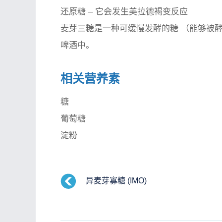
还原糖
– 它会发生美拉德褐变反应
麦芽三糖是一种
可缓慢发酵的糖
（能够被酵
啤酒中。
相关营养素
糖
葡萄糖
淀粉
异麦芽寡糖 (IMO)