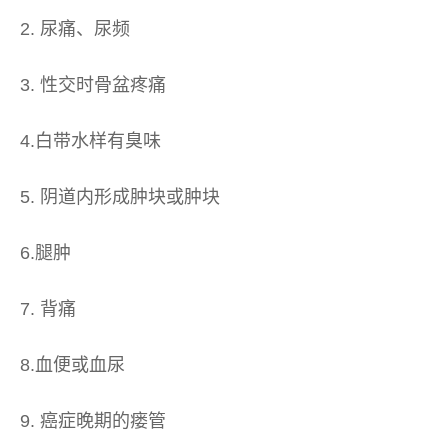
2. 尿痛、尿频
3. 性交时骨盆疼痛
4.白带水样有臭味
5. 阴道内形成肿块或肿块
6.腿肿
7. 背痛
8.血便或血尿
9. 癌症晚期的瘘管