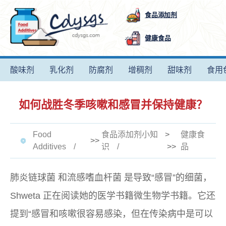
食品添加剂
健康食品
酸味剂
乳化剂
防腐剂
增稠剂
甜味剂
食用
如何战胜冬季咳嗽和感冒并保持健康？
Food
食品添加剂小知
>
健康食
>>
Additives
识
>>
品
肺炎链球菌
和
流感嗜血杆菌
是导致“感冒”的细菌，
Shweta 正在阅读她的医学书籍微生物学书籍。它还
提到“感冒和咳嗽很容易感染，但在传染病中是可以