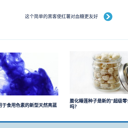
这个简单的黑客使红薯对血糖更友好
膨化睡莲种子是新的“超级零
用于食用色素的新型天然亮蓝
吗？