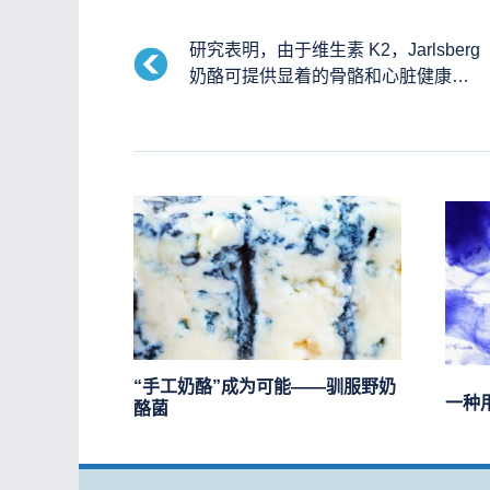
研究表明，由于维生素 K2，Jarlsberg
奶酪可提供显着的骨骼和心脏健康益
处
“手工奶酪”成为可能——驯服野奶
一种
酪菌