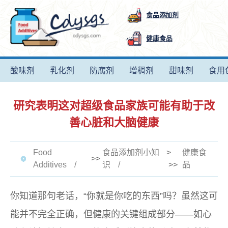
食品添加剂
健康食品
酸味剂
乳化剂
防腐剂
增稠剂
甜味剂
食用
研究表明这对超级食品家族可能有助于改
善心脏和大脑健康
Food
食品添加剂小知
>
健康食
>>
Additives
识
>>
品
你知道那句老话，“你就是你吃的东西”吗？虽然这可
能并不完全正确，但健康的关键组成部分——如心