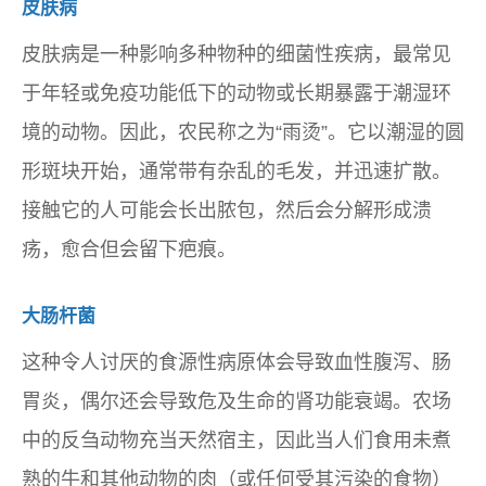
皮肤病
皮肤病是一种影响多种物种的细菌性疾病，最常见
于年轻或免疫功能低下的动物或长期暴露于潮湿环
境的动物。因此，农民称之为“雨烫”。它以潮湿的圆
形斑块开始，通常带有杂乱的毛发，并迅速扩散。
接触它的人可能会长出脓包，然后会分解形成溃
疡，愈合但会留下疤痕。
大肠杆菌
这种令人讨厌的食源性病原体会导致血性腹泻、肠
胃炎，偶尔还会导致危及生命的肾功能衰竭。农场
中的反刍动物充当天然宿主，因此当人们食用未煮
熟的牛和其他动物的肉（或任何受其污染的食物）