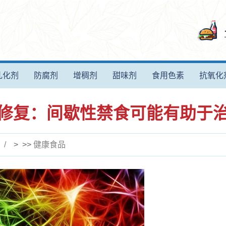
乳化剂
防腐剂
增稠剂
甜味剂
食用色素
抗氧化
修复：间歇性禁食可能有助于
> >>
健康食品