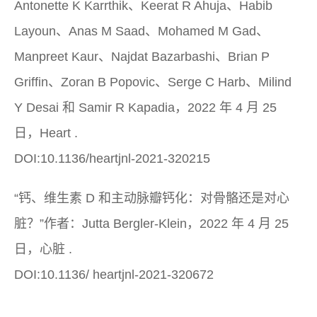
Antonette K Karrthik、Keerat R Ahuja、Habib
Layoun、Anas M Saad、Mohamed M Gad、
Manpreet Kaur、Najdat Bazarbashi、Brian P
Griffin、Zoran B Popovic、Serge C Harb、Milind
Y Desai 和 Samir R Kapadia，2022 年 4 月 25
日，
Heart
.
DOI:10.1136/heartjnl-2021-320215
“钙、维生素 D 和主动脉瓣钙化：对骨骼还是对心
脏？”作者：Jutta Bergler-Klein，2022 年 4 月 25
日，
心脏
.
DOI:10.1136/ heartjnl-2021-320672