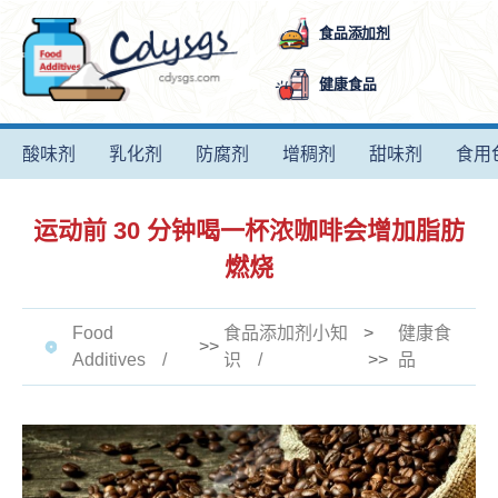
食品添加剂
健康食品
酸味剂
乳化剂
防腐剂
增稠剂
甜味剂
食用
运动前 30 分钟喝一杯浓咖啡会增加脂肪
燃烧
Food
食品添加剂小知
>
健康食
>>
Additives
识
>>
品