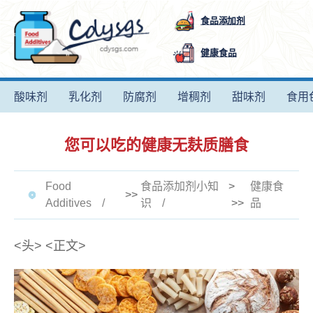
食品添加剂
健康食品
酸味剂
乳化剂
防腐剂
增稠剂
甜味剂
食用
您可以吃的健康无麸质膳食
Food
食品添加剂小知
>
健康食
>>
Additives
识
>>
品
<头>
<正文>