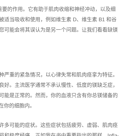
关重要的作用。它有助于肌肉收缩和神经冲动，以及细
适当吸收和使用，例如维生素 D、维生素 B1 和谷
您可能会将其误认为是另一个问题。让我们看看缺镁
种严重的紧急情况，以心律失常和肌肉痉挛为特征。
良好。主流医学通常不承认慢性、低度的镁缺乏症，
量可能是正常的。然而，你的血液只含有你总镁储备的
 在你的细胞内。
许多可能的症状。这些症状包括疲劳、虚弱、肌肉痉
损和极度经痛。正如我在书中重要指出的那样，
Infla-