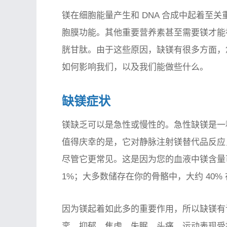
镁在细胞能量产生和 DNA 合成中起着至
胞膜功能。其他重要营养素甚至需要镁才能被
胱甘肽。由于这些原因，缺镁有很多方面，
如何影响我们，以及我们能做些什么。
缺镁症状
镁缺乏可以是急性或慢性的。急性缺镁是一
值得庆幸的是，它对静脉注射镁替代品反应
尽管它更常见​​。这是因为您的血液中镁含
1%；大多数储存在你的骨骼中，大约 40%
因为镁起着如此多的重要作用，所以缺镁有
挛、抑郁、焦虑、失眠、头痛、运动表现受