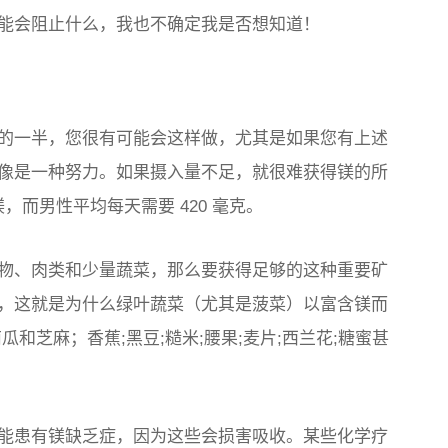
能会阻止什么，我也不确定我是否想知道！
的一半，您很有可能会这样做，尤其是如果您有上述
像是一种努力。
如果摄入量不足，就很难获得镁的所
镁，而男性平均每天需要 420 毫克。
物、肉类和少量蔬菜，那么要获得足够的这种重要矿
，这就是为什么
绿叶蔬菜（尤其是菠菜）以富含镁而
和芝麻；香蕉;黑豆;糙米;腰果;麦片;西兰花;糖蜜甚
能患有镁缺乏症，因为这些会损害吸收。某些化学疗