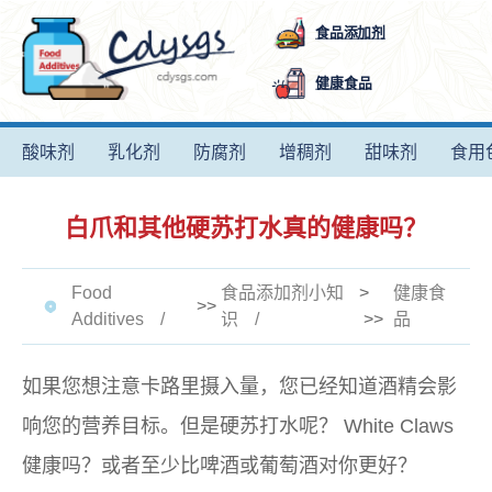
食品添加剂
健康食品
酸味剂
乳化剂
防腐剂
增稠剂
甜味剂
食用
白爪和其他硬苏打水真的健康吗？
Food
食品添加剂小知
>
健康食
>>
Additives
识
>>
品
如果您想注意卡路里摄入量，您已经知道酒精会影
响您的营养目标。但是硬苏打水呢？ White Claws
健康吗？或者至少比啤酒或葡萄酒对你更好？